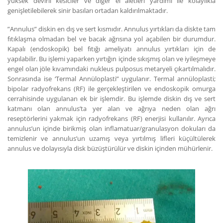
yüksek devirli kesiciler ve diğer el aletleri yardımı ile kolaylıkla
genişletilebilerek sinir basıları ortadan kaldırılmaktadır.
”Annulus” diskin en dış ve sert kısmıdır. Annulus yırtıkları da diskte tam
fıtıklaşma olmadan bel ve bacak ağrısına yol açabilen bir durumdur.
Kapalı (endoskopik) bel fıtığı ameliyatı annulus yırtıkları için de
yapılabilir. Bu işlemi yaparken yırtığın içinde sıkışmış olan ve iyileşmeye
engel olan jöle kıvamındaki nukleus pulposus metaryeli çıkartılmalıdır.
Sonrasında ise ‘Termal Annüloplasti” uygulanır. Termal annüloplasti;
bipolar radyofrekans (RF) ile gerçekleştirilen ve endoskopik omurga
cerrahisinde uygulanan ek bir işlemdir. Bu işlemde diskin dış ve sert
katmanı olan annulus’ta yer alan ve ağrıya neden olan ağrı
reseptörlerini yakmak için radyofrekans (RF) enerjisi kullanılır. Ayrıca
annulus’un içinde birikmiş olan inflamatuar/granulasyon dokuları da
temizlenir ve annulus’un uzamış veya yırtılmış lifleri küçültülerek
annulus ve dolayısıyla disk büzüştürülür ve diskin içinden mühürlenir.