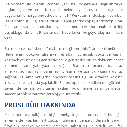
Bu yöntem ilk olarak lomber yani bel bölgesinde uygulanmaya
başlanmıştır ve en sık olarak belde uygulanır. Bel bölgesinde
uygulanan omurga endoskopisi en sık ”Perkütan Endoskopik Lomber
Diskektomi” (PELD) adı ile bilinir. Kapalı (endoskopik) endoskopik bel
fıtığı ameliyatına endoskop yani kamera cerraha anahtar deliği
büyüklüğünde bir cilt kesisinden hedeflenen bölgeye ulaşma imkanı
verir.
Bu nedenle bu işleme ”anahtar deliği cerrahisi” de denilmektedir.
Hedeflenen dokuya ulaşılırken etraftaki yumuşak doku ve kaslar
kesilmek yerine doku genişleticileri ile genişletilir. Bu da dokulara hasar
vermeden ameliyatı yapmayı sağlar. Bunun sonucunda daha az
ameliyat sonrası ağrı, daha hızlı iyileşme, ve günlük yaşama dönüş
sağlanır. Bu ameliyat genel anestezi zorunluluğunu ortadan kaldırır,
lokal anestezi altında yapılabilir. Endoskop ile elde edilen net görüntü
sayesinde cerrah omurganın sağlam bölümlerine zarar vermeden
sadece problem yaratan patolojiyi düzeltebilir.
PROSEDÜR HAKKINDA
Kapalı (endoskopik) bel fıtığı ameliyatı genel prensipleri ile diğer
eklemlerde yapılan artroskopi işlemine benzer. Devamlı serum
fizyolojik sahaya verilerek ameliyat sahası su ile şişirilir ve ufak