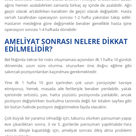
ağrısı hemen azalabilirken zamanla birkaç ay içinde de azalabilir. Ağrı
geçici olarak artabilirken karakteri de geçici olarak değişebilir. Hasta
cerrah tarafından operasyon sonrası 1-2 hafta yakından takip edilir.
Hastanın mesleğine göre değişmekle beraber genellikle hasta işine
operasyon sonrası 1-4 haftada dönebilir.
AMELİYAT SONRASI NELERE DİKKAT
EDİLMELİDİR?
Bel fıtığında tekrar bir nüks oluşmaması açısından ilk 1 hafta 10 günlük
dönemde, uzun süre oturma, otururken öne doğru eğilme gibi
sakıncalı pozisyonlardan kaçınılması gerekmektedir.
Yine ilk 1 hafta 10 gün içerinden çok uzun yürüyüşler tavsiye
etmiyoruz, Yemek, masada aile fertleriyle beraber yenilebilir, yatak
içerisinde sırtüstü, yan, hatta yüzüstü pozisyonda yatılabilir, ancak
pozisyon değiştirirken burkulma tarzında değil, bir kitabın sayfası gibi
bir bütün halinde pozisyon değiştirmekte fayda olacaktır.
Çok büyük bir yaramız olmadığı için, taburcu olurken pansuman yapıp
eve çıkardıktan sonra, 3 ve 5. günlerde pansuman yapılmalıdır.Yara
estetik dikişle kapatıldığı için, ameliyat sonrası dikiş alma problemi