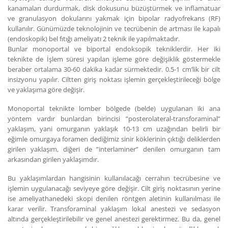
kanamaları durdurmak, disk dokusunu büzüştürmek ve inflamatuar
ve granulasyon dokularını yakmak için bipolar radyofrekans (RF)
kullanılır. Günümüzde teknolojinin ve tecrübenin de artması ile kapalı
(endoskopik) bel fıtığı ameliyatı 2 teknik ile yapılmaktadır.
Bunlar monoportal ve biportal endoksopik tekniklerdir. Her iki
teknikte de İşlem süresi yapılan işleme göre değişiklik göstermekle
beraber ortalama 30-60 dakika kadar sürmektedir. 0.5-1 cm’lik bir cilt
insizyonu yapılır. Ciltten giriş noktası işlemin gerçekleştirileceği bölge
ve yaklaşıma göre değişir.
Monoportal teknikte lomber bölgede (belde) uygulanan iki ana
yöntem vardır bunlardan birincisi ”posterolateral-transforaminal”
yaklaşım, yani omurganın yaklaşık 10-13 cm uzağından belirli bir
eğimle omurgaya foramen dediğimiz sinir köklerinin çıktığı deliklerden
girilen yaklaşım, diğeri de ”interlaminer” denilen omurganın tam
arkasından girilen yaklaşımdır.
Bu yaklaşımlardan hangisinin kullanılacağı cerrahın tecrübesine ve
işlemin uygulanacağı seviyeye göre değişir. Cilt giriş noktasının yerine
ise ameliyathanedeki skopi denilen röntgen aletinin kullanılması ile
karar verilir. Transforaminal yaklaşım lokal anestezi ve sedasyon
altında gerçekleştirilebilir ve genel anestezi gerektirmez. Bu da, genel