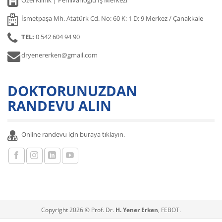
Özel Klinik | Pehlivanoğlu İş Merkezi
İsmetpaşa Mh. Atatürk Cd. No: 60 K: 1 D: 9 Merkez / Çanakkale
TEL:
0 542 604 94 90
dryenererken@gmail.com
DOKTORUNUZDAN
RANDEVU ALIN
Online randevu için buraya tıklayın.
Copyright 2026 © Prof. Dr.
H. Yener Erken
, FEBOT.