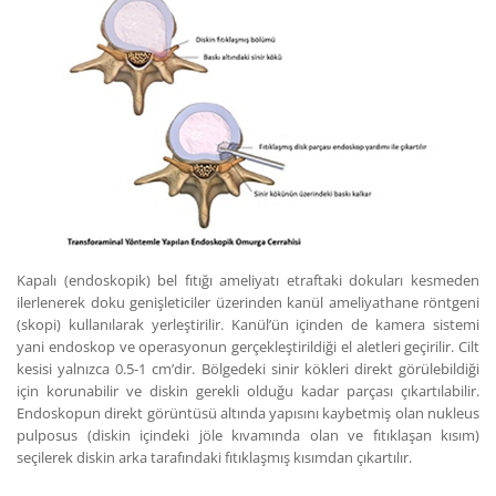
Kapalı (endoskopik) bel fıtığı ameliyatı etraftaki dokuları kesmeden
ilerlenerek doku genişleticiler üzerinden kanül ameliyathane röntgeni
(skopi) kullanılarak yerleştirilir. Kanül’ün içinden de kamera sistemi
yani endoskop ve operasyonun gerçekleştirildiği el aletleri geçirilir. Cilt
kesisi yalnızca 0.5-1 cm’dir. Bölgedeki sinir kökleri direkt görülebildiği
için korunabilir ve diskin gerekli olduğu kadar parçası çıkartılabilir.
Endoskopun direkt görüntüsü altında yapısını kaybetmiş olan nukleus
pulposus (diskin içindeki jöle kıvamında olan ve fıtıklaşan kısım)
seçilerek diskin arka tarafındaki fıtıklaşmış kısımdan çıkartılır.