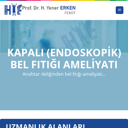
İçeriğe
atla
KAPALI (ENDOSKOPİK)
BEL FITIĞI AMELİYATI
Anahtar deliğinden bel fıtığı ameliyatı…
UZMANLIK ALANLARI