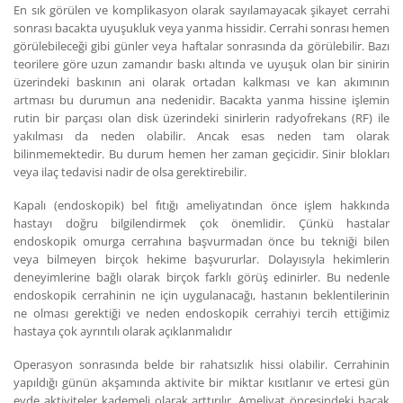
En sık görülen ve komplikasyon olarak sayılamayacak şikayet cerrahi
sonrası bacakta uyuşukluk veya yanma hissidir. Cerrahi sonrası hemen
görülebileceği gibi günler veya haftalar sonrasında da görülebilir. Bazı
teorilere göre uzun zamandır baskı altında ve uyuşuk olan bir sinirin
üzerindeki baskının ani olarak ortadan kalkması ve kan akımının
artması bu durumun ana nedenidir. Bacakta yanma hissine işlemin
rutin bir parçası olan disk üzerindeki sinirlerin radyofrekans (RF) ile
yakılması da neden olabilir. Ancak esas neden tam olarak
bilinmemektedir. Bu durum hemen her zaman geçicidir. Sinir blokları
veya ilaç tedavisi nadir de olsa gerektirebilir.
Kapalı (endoskopik) bel fıtığı ameliyatından önce işlem hakkında
hastayı doğru bilgilendirmek çok önemlidir. Çünkü hastalar
endoskopik omurga cerrahına başvurmadan önce bu tekniği bilen
veya bilmeyen birçok hekime başvururlar. Dolayısıyla hekimlerin
deneyimlerine bağlı olarak birçok farklı görüş edinirler. Bu nedenle
endoskopik cerrahinin ne için uygulanacağı, hastanın beklentilerinin
ne olması gerektiği ve neden endoskopik cerrahiyi tercih ettiğimiz
hastaya çok ayrıntılı olarak açıklanmalıdır
Operasyon sonrasında belde bir rahatsızlık hissi olabilir. Cerrahinin
yapıldığı günün akşamında aktivite bir miktar kısıtlanır ve ertesi gün
evde aktiviteler kademeli olarak arttırılır. Ameliyat öncesindeki bacak