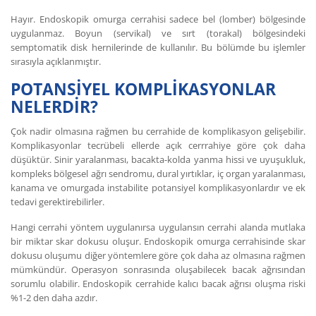
Hayır. Endoskopik omurga cerrahisi sadece bel (lomber) bölgesinde
uygulanmaz. Boyun (servikal) ve sırt (torakal) bölgesindeki
semptomatik disk hernilerinde de kullanılır. Bu bölümde bu işlemler
sırasıyla açıklanmıştır.
POTANSİYEL KOMPLİKASYONLAR
NELERDİR?
Çok nadir olmasına rağmen bu cerrahide de komplikasyon gelişebilir.
Komplikasyonlar tecrübeli ellerde açık cerrrahiye göre çok daha
düşüktür. Sinir yaralanması, bacakta-kolda yanma hissi ve uyuşukluk,
kompleks bölgesel ağrı sendromu, dural yırtıklar, iç organ yaralanması,
kanama ve omurgada instabilite potansiyel komplikasyonlardır ve ek
tedavi gerektirebilirler.
Hangi cerrahi yöntem uygulanırsa uygulansın cerrahi alanda mutlaka
bir miktar skar dokusu oluşur. Endoskopik omurga cerrahisinde skar
dokusu oluşumu diğer yöntemlere göre çok daha az olmasına rağmen
mümkündür. Operasyon sonrasında oluşabilecek bacak ağrısından
sorumlu olabilir. Endoskopik cerrahide kalıcı bacak ağrısı oluşma riski
%1-2 den daha azdır.